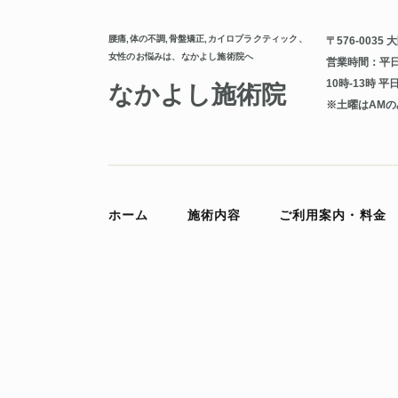
腰痛,体の不調,骨盤矯正,カイロプラクティック、
〒576-0035
女性のお悩みは、なかよし施術院へ
営業時間：平日
10時-13時 平日
なかよし施術院
※土曜はAMの
ホーム
施術内容
ご利用案内・料金